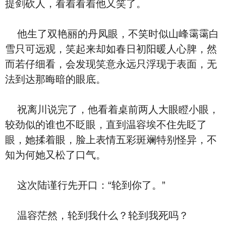
提剑砍人，看着看着他又笑了。
他生了双艳丽的丹凤眼，不笑时似山峰霭霭白
雪只可远观，笑起来却如春日初阳暖人心脾，然
而若仔细看，会发现笑意永远只浮现于表面，无
法到达那晦暗的眼底。
祝离川说完了，他看着桌前两人大眼瞪小眼，
较劲似的谁也不眨眼，直到温容埃不住先眨了
眼，她揉着眼，脸上表情五彩斑斓特别怪异，不
知为何她又松了口气。
这次陆谨行先开口：“轮到你了。”
温容茫然，轮到我什么？轮到我死吗？