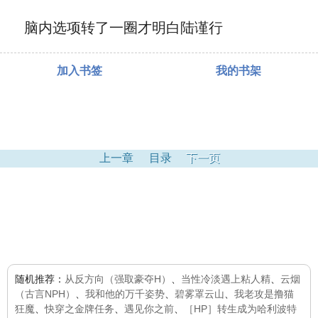
脑内选项转了一圈才明白陆谨行
加入书签
我的书架
上一章
目录
下一页
随机推荐：
从反方向（强取豪夺H）
、
当性冷淡遇上粘人精
、
云烟
（古言NPH）
、
我和他的万千姿势
、
碧雾罩云山
、
我老攻是撸猫
狂魔
、
快穿之金牌任务
、
遇见你之前
、
［HP］转生成为哈利波特