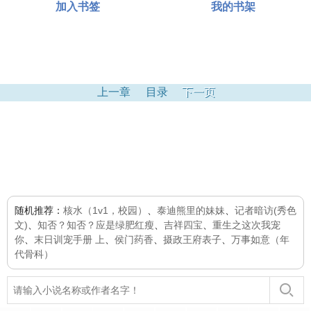
加入书签
我的书架
上一章
目录
下一页
随机推荐：
核水（1v1，校园）
、
泰迪熊里的妹妹
、
记者暗访(秀色
文)
、
知否？知否？应是绿肥红瘦
、
吉祥四宝
、
重生之这次我宠
你
、
末日训宠手册 上
、
侯门药香
、
摄政王府表子
、
万事如意（年
代骨科）