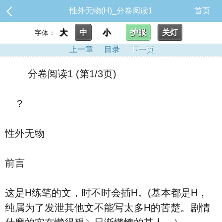
性外无物(H)_分卷阅读1
首页
大
中
小
护眼
关灯
字体：
上一章
目录
下一页
分卷阅读1 (第1/3页)
?
性外无物
前言
这是H练笔的文，时不时会插H。(基本都是H，
纯属为了发泄其他文不能写太多H的苦楚。剧情