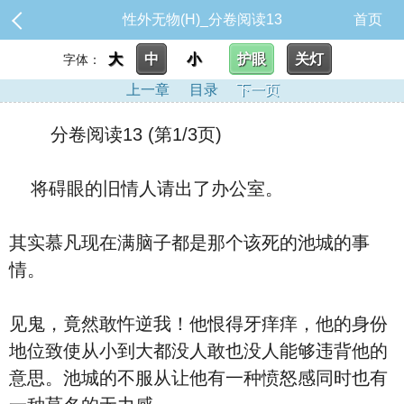
性外无物(H)_分卷阅读13
首页
大
中
小
护眼
关灯
字体：
上一章
目录
下一页
分卷阅读13 (第1/3页)
将碍眼的旧情人请出了办公室。
其实慕凡现在满脑子都是那个该死的池城的事
情。
见鬼，竟然敢忤逆我！他恨得牙痒痒，他的身份
地位致使从小到大都没人敢也没人能够违背他的
意思。池城的不服从让他有一种愤怒感同时也有