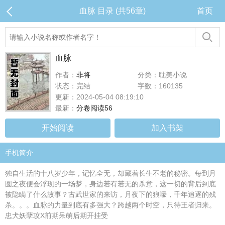
血脉 目录 (共56章)
首页
血脉
作者：
非将
分类：耽美小说
状态：完结
字数：160135
更新：2024-05-04 08:19:10
最新：
分卷阅读56
开始阅读
加入书架
手机简介
独自生活的十八岁少年，记忆全无，却藏着长生不老的秘密。每到月
圆之夜便会浮现的一场梦，身边若有若无的杀意，这一切的背后到底
被隐瞒了什么故事？古武世家的来访，月夜下的狼嚎，千年追逐的残
杀。。。血脉的力量到底有多强大？跨越两个时空，只待王者归来。
忠犬妖孽攻X前期呆萌后期开挂受