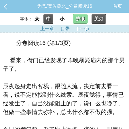
为恶/魔族覆恶_分卷阅读16
首页
大
中
小
护眼
关灯
字体：
上一章
目录
下一页
分卷阅读16 (第1/3页)
看来，衙门已经发现了昨晚暴毙庙内的那个男
子了。
辰夜起身走出客栈，跟随人流，决定前去看一
看，说不定能找到什么线索。辰夜觉得，事情已
经发生了，自己没能阻止的了，说什么也晚了。
但做一些事情去弥补，总比什么都不做的强。