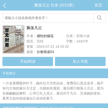
飘落凡尘 目录 (共53章)
首页
飘落凡尘
作者：
感性的烟花
分类：言情小说
状态：完结
字数：144378
更新：2024-07-21 14:25:32
最新：
分卷阅读53
开始阅读
加入书架
手机简介
一片金黄耀眼的叶子，她向往天空的自由，便费劲心思去追求，她不
知与大地的缘分天注定，任她如何逃脱，最后都只能落入凡尘，因为
在她翩翩起舞时，心早已扎入泥土，最后归于凡尘，完成她的使命。
看男主如何倒追被自己休掉的妻子。