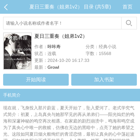
夏日三重奏（姐弟1v2） 目录 (共5章)
首页
夏日三重奏（姐弟1v2）
作者：
咔咔寿
分类：经典小说
状态：连载
字数：15568
更新：2024-10-20 16:17:33
最新：
Growl
开始阅读
加入书架
手机简介
现在就，飞身投入那片蔚蓝，夏天开始了，坠入爱河了。老式学究气
式简介：初夏，上岛真央与她那罕见的再从弟弟们——阳光灿烂的鸣
海和深邃神秘的鸣空再次相遇。在家庭的剧烈崩溃中，鸣海和鸣空成
为了真央心中唯一的救赎，仿佛在无边的黑暗中，点亮了她的希望之
光。这段如同夏日烟火般绚烂的青涩恋情，最初让真央的心中荡起波