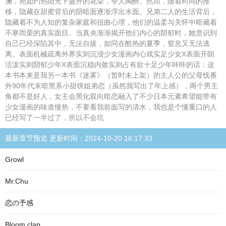
澜，宛如灼热阳光下盛开的花朵，令人陶醉。然而，随着时间的推
移，隐藏在甜蜜背后的阴暗面逐渐浮出水面。兄弟二人的生活背后，
隐藏着不为人知的复杂家庭和扭曲心理，他们的温柔与关怀中暗藏着
不寒而栗的真实面目。当真央渐渐揭开他们内心的阴郁时，她意识到
自己已经深陷其中，无法自拔，如同在酷热的夏季，窒息又无法逃
离。表面机械疏离外界实则沉浸少女漫画内心戏实足少女X表面开朗
活泼实则阴郁少年X表面沉稳内敛实则占有欲十足少年咔咔的话：这
本书本来是我另一本书《迷雾》（暂时未上架）的主人公的父母线番
外90年代末暗黑系小甜饼姐弟恋（虽然我写出了年上感），两个男主
角都不是好人，女主会黑化双向暗恋融入了不少日本元素希望能带有
少女漫画的味道慢热，不要看我前面写的清水，我也是个懂重口的人
已经写了一半过了，所以不会坑
最新章节预览 更新时间：2024-10-20 16:17:33
Growl
Mr.Chu
恋の予感
Bloom clap