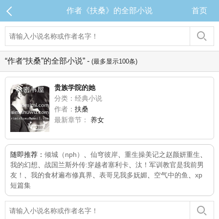
作者《扶桑》的全部小说
首页
“作者“扶桑”的全部小说” -
(最多显示100条)
贵族学院的她
分类：经典小说
作者：
扶桑
最新章节：
养女
随即推荐：
倾城（nph）
、
仙穹彼岸
、
重生操美记之赵颜妍重生
、
我的幻想
、
战国兰斯外传:穿越者塞利卡
、
汰！军训教官是我前男
友！
、
我的食材遍布修真界
、
表哥见我多妩媚
、
空气中的鱼
、
xp
短篇集