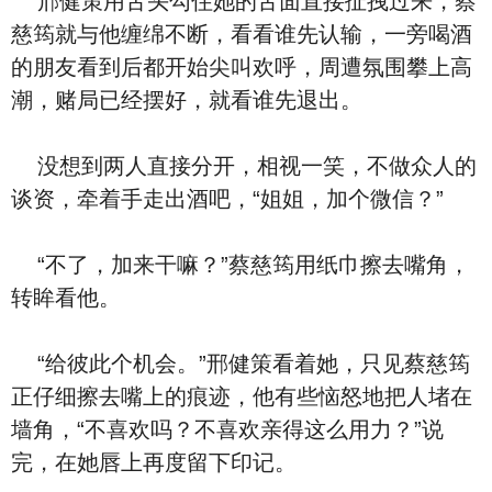
邢健策用舌头勾住她的舌面直接扯拽过来，蔡
慈筠就与他缠绵不断，看看谁先认输，一旁喝酒
的朋友看到后都开始尖叫欢呼，周遭氛围攀上高
潮，赌局已经摆好，就看谁先退出。
没想到两人直接分开，相视一笑，不做众人的
谈资，牵着手走出酒吧，“姐姐，加个微信？”
“不了，加来干嘛？”蔡慈筠用纸巾擦去嘴角，
转眸看他。
“给彼此个机会。”邢健策看着她，只见蔡慈筠
正仔细擦去嘴上的痕迹，他有些恼怒地把人堵在
墙角，“不喜欢吗？不喜欢亲得这么用力？”说
完，在她唇上再度留下印记。