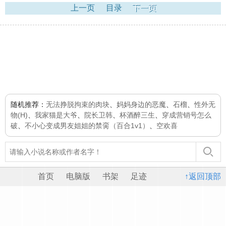
上一页
目录
下一页
随机推荐：
无法挣脱拘束的肉块
、
妈妈身边的恶魔
、
石榴
、
性外无
物(H)
、
我家猫是大爷
、
院长卫韩
、
杯酒醉三生
、
穿成营销号怎么
破
、
不小心变成男友姐姐的禁脔（百合1v1）
、
空欢喜
首页
电脑版
书架
足迹
↑返回顶部