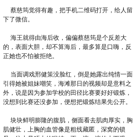
蔡慈筠觉得有趣，把手机二维码打开，给人留
下了微信。
海王就得由海后收，偏偏蔡慈筠是个反差大
的，表面大胆，却不算海后，最多算是口嗨，反
正她也不怕被拒绝。
当面调戏邢健策没脸红，倒是她露出纯情一面
引得她被姐妹嘲笑，海滩那日的视频却是意料之
外，说是因为参加学校的田径比赛要好好锻炼，
没想到比赛还没参加，便想把锻炼结果先公开。
块块鲜明膨隆的腹肌，侧面看去肌肉厚实，胸
肌健壮，上胸的血管像是粗线藏匿，深窝的锁