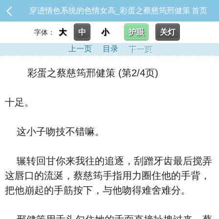
穿进情色系统的色情女高_彩蛋之蔡慈筠邢健策
首页
大
中
小
护眼
关灯
字体：
上一页
目录
下一页
彩蛋之蔡慈筠邢健策 (第2/4页)
十足。
这小子吻技不错嘛。
辗转回甘你来我往的追逐，刮蹭牙齿最后搅弄
这唇口的流涎，蔡慈筠手指用力圈住他的手背，
把他崩起的手筋按下，与他吻得难舍难分。